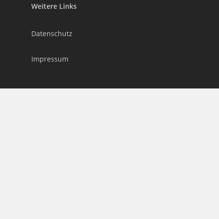
Weitere Links
Datenschutz
Impressum
Gender - Hinweise
Aus Gründen der besseren Lesbarkeit wird auf die
gleichzeitige Verwendung der Sprachformen
männlich, weiblich und divers (m/w/d) verzichtet.
Sämtliche Personenbezeichnungen gelten
gleichermaßen für alle Geschlechter.