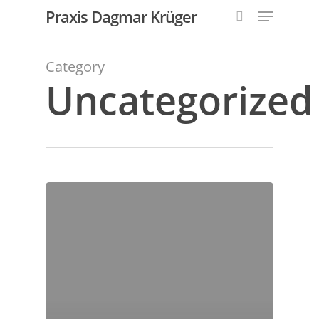
Menu
Skip
Praxis Dagmar Krüger
to
search
main
content
Category
Uncategorized